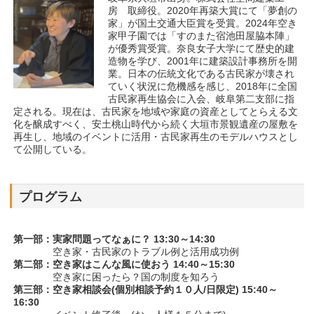
房 取締役。2020年再築大賞にて「夢創の
家」が国土交通大臣賞を受賞。2024年空き
家甲子園では「すのまた宿池田屋脇本陣」
が優秀賞受賞。奈良女子大学にて歴史的建
造物を学び、2001年に建築設計事務所を開
業。日本の伝統文化である古民家が壊され
ていく状況に危機感を感じ、2018年に全国
古民家再生協会に入会、岐阜第二支部に指
定される。現在は、古民家を地域や家庭の資産としてとらえる文
化を醸成すべく、安土桃山時代から続く大垣市景観遺産の屋敷を
再生し、地域のイベントに活用・古民家再生のモデルハウスとし
て公開している。
プログラム
第一部：実家問題ってなぁに？ 13:30～14:30
空き家・古民家のトラブル例と活用成功例
第二部：空き家はこんな風に使おう 14:40～15:30
空き家に困ったら？国の制度を知ろう
第三部：空き家相談会(個別相談予約１０人/日限定) 15:40～
16:30