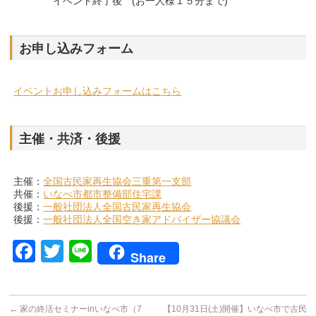
イベント終了後 (お一人様１５分まで)
お申し込みフォーム
イベントお申し込みフォームはこちら
主催・共済・後援
主催：
全国古民家再生協会三重第一支部
共催：
いなべ市都市整備部住宅課
後援：
一般社団法人全国古民家再生協会
後援：
一般社団法人全国空き家アドバイザー協議会
Facebook
Twitter
Line
Share
←
家の終活セミナーinいなべ市（7
【10月31日(土)開催】いなべ市で古民