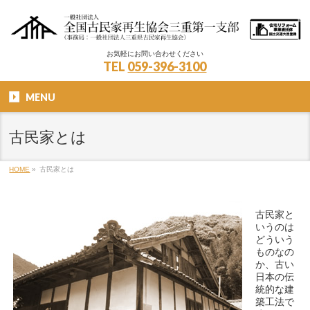
お気軽にお問い合わせください
TEL
059-396-3100
MENU
古民家とは
HOME
»
古民家とは
古民家と
いうのは
どういう
ものなの
か、古い
日本の伝
統的な建
築工法で