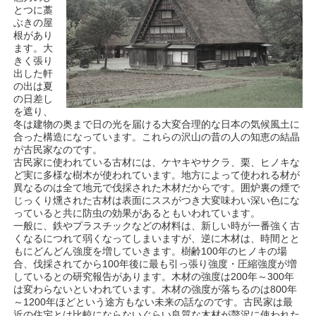
とつに藁
ぶきの屋
根があり
ます。大
きく張り
出した軒
の出は夏
の日差し
を遮り、
冬は建物の奥まで日の光を届ける大変合理的な日本の気候風土に
合った構造になっています。これらの沢山の昔の人の知恵の結晶
が古民家なのです。
古民家に使われている古材には、ケヤキやサクラ、栗、ヒノキな
ど実に多様な樹木が使われています。地方によって使われる材が
異なるのは全て地元で伐採された木材だからです。囲炉裏の煙で
じっくり燻された古材は表面にススがつき大変味わい深い色にな
っていると共に防虫の効果があるともいわれています。
一般に、鉄やプラスチックなどの材料は、新しい時が一番強く古
くなるにつれて弱くなってしまいますが、逆に木材は、時間とと
もにどんどん強度を増していきます。樹齢100年のヒノキの場
合、伐採されてから100年後に最も引っ張り強度・圧縮強度が増
しているとの研究報告があります。木材の強度は200年～300年
は変わらないといわれています。木材の強度が落ちるのは800年
～1200年ほどという途方もない未来の話なのです。古民家は最
近の住宅とは比較にならないぐらい良質な木材が贅沢に使われた