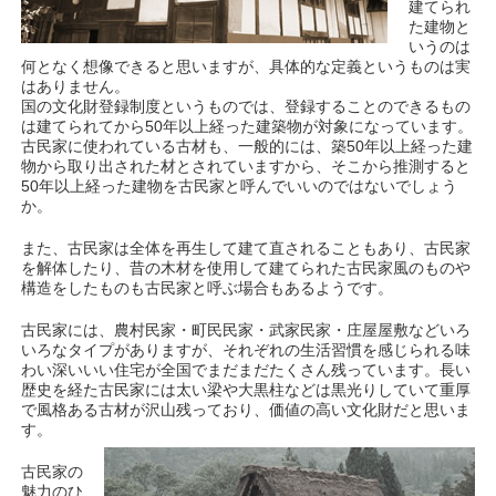
建てられ
た建物と
いうのは
何となく想像できると思いますが、具体的な定義というものは実
はありません。
国の文化財登録制度というものでは、登録することのできるもの
は建てられてから50年以上経った建築物が対象になっています。
古民家に使われている古材も、一般的には、築50年以上経った建
物から取り出された材とされていますから、そこから推測すると
50年以上経った建物を古民家と呼んでいいのではないでしょう
か。
また、古民家は全体を再生して建て直されることもあり、古民家
を解体したり、昔の木材を使用して建てられた古民家風のものや
構造をしたものも古民家と呼ぶ場合もあるようです。
古民家には、農村民家・町民民家・武家民家・庄屋屋敷などいろ
いろなタイプがありますが、それぞれの生活習慣を感じられる味
わい深いいい住宅が全国でまだまだたくさん残っています。長い
歴史を経た古民家には太い梁や大黒柱などは黒光りしていて重厚
で風格ある古材が沢山残っており、価値の高い文化財だと思いま
す。
古民家の
魅力のひ