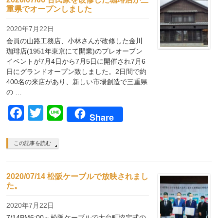
重県でオープンしました
2020年7月22日
会員の山路工務店、小林さんが改修した金川
珈琲店(1951年東京にて開業)のプレオープン
イベントが7月4日から7月5日に開催され7月6
日にグランドオープン致しました。2日間で約
400名の来店があり、新しい市場創造で三重県
の …
Facebook
Twitter
Line
Share
この記事を読む
2020/07/14 松阪ケーブルで放映されまし
た。
2020年7月22日
7/14PM6:00～松阪ケーブルで大台町協定式の