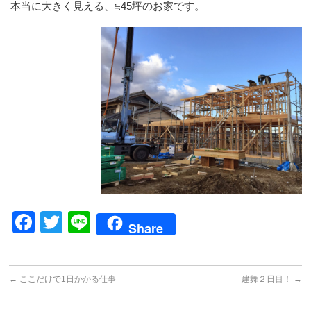
本当に大きく見える、≒45坪のお家です。
Facebook
Twitter
Line
Share
←
ここだけで1日かかる仕事
建舞２日目！
→