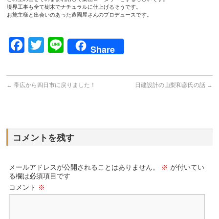
境界工事も全て樹木でナチュラルに仕上げるそうです。
お施主様と出会いのあった造園屋さんのプロデュースです。
Facebook
Twitter
Line
Share
←
帯広から四日市に戻りました！
日建設計の山梨和彦氏の話
→
コメントを残す
メールアドレスが公開されることはありません。
※
が付いてい
る欄は必須項目です
コメント
※