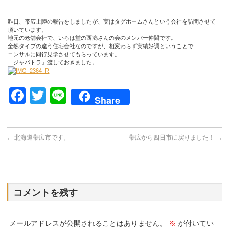
昨日、帯広上陸の報告をしましたが、実はタグホームさんという会社を訪問させて
頂いています。
地元の老舗会社で、いろは堂の西潟さんの会のメンバー仲間です。
全然タイプの違う住宅会社なのですが、相変わらず実績好調ということで
コンサルに同行見学させてもらっています。
「ジャパトラ」渡しておきました。
Facebook
Twitter
Line
Share
←
北海道帯広市です。
帯広から四日市に戻りました！
→
コメントを残す
メールアドレスが公開されることはありません。
※
が付いてい