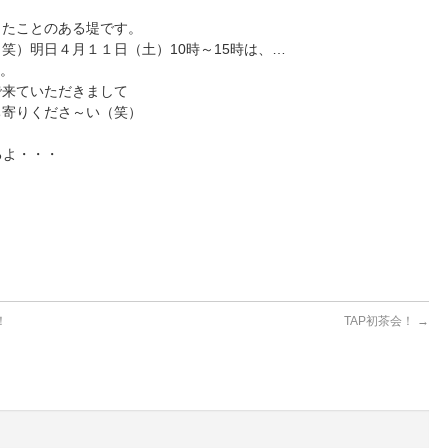
ったことのある堤です。
笑）明日４月１１日（土）10時～15時は、
…
す。
で来ていただきまして
ち寄りくださ～い（笑）
るよ・・・
！
TAP初茶会！
→