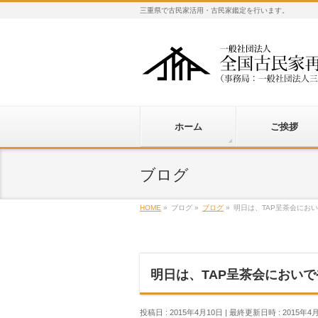
三重県で古民家活用・古民家鑑定を行います。
ホーム
ご挨拶
ブログ
HOME
»
ブログ
»
ブログ
»
明日は、TAP呈茶会にお
明日は、TAP呈茶会におい
投稿日 : 2015年4月10日
最終更新日時 : 2015年4