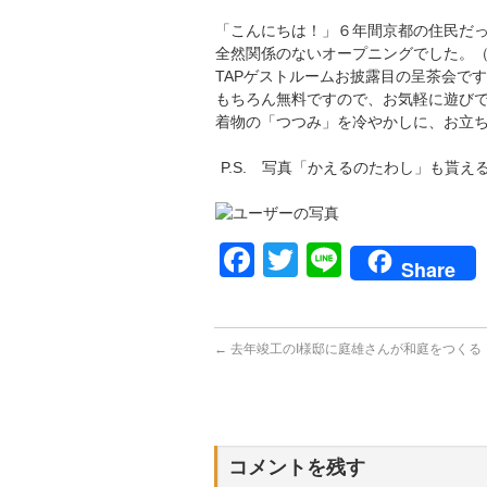
「こんにちは！」６年間京都の住民だ
全然関係のないオープニングでした。（
TAPゲストルームお披露目の呈茶会で
もちろん無料ですので、お気軽に遊び
着物の「つつみ」を冷やかしに、お立
P.S. 写真「かえるのたわし」も貰え
Facebook
Twitter
Line
Share
←
去年竣工のI様邸に庭雄さんが和庭をつくる
コメントを残す