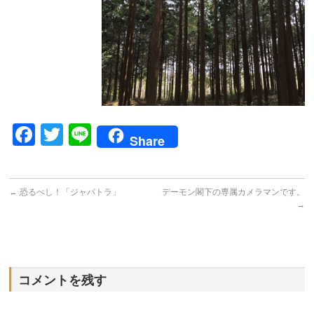
Facebook
Twitter
Line
Share
←
恐るべし！「ジャパトラ」
デーモン閣下の専属カメラマンです。
→
コメントを残す