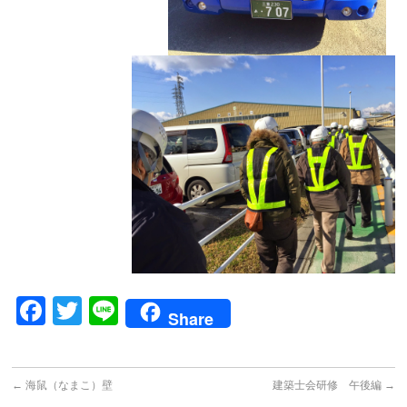
Facebook
Twitter
Line
Share
←
海鼠（なまこ）壁
建築士会研修 午後編
→