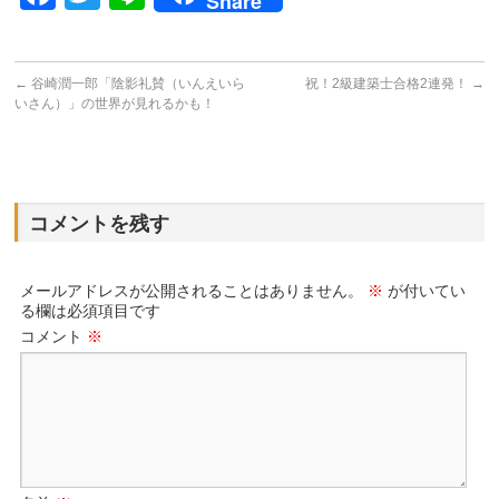
Share
←
谷崎潤一郎「陰影礼賛（いんえいら
祝！2級建築士合格2連発！
→
いさん）」の世界が見れるかも！
コメントを残す
メールアドレスが公開されることはありません。
※
が付いてい
る欄は必須項目です
コメント
※