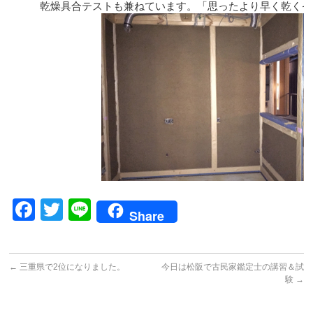
乾燥具合テストも兼ねています。「思ったより早く乾くぞ
Facebook
Twitter
Line
Share
←
三重県で2位になりました。
今日は松阪で古民家鑑定士の講習＆試
験
→