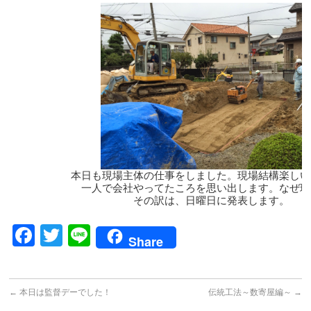
本日も現場主体の仕事をしました。現場結構楽しい
一人で会社やってたころを思い出します。なぜ現
その訳は、日曜日に発表します。
Facebook
Twitter
Line
Share
←
本日は監督デーでした！
伝統工法～数寄屋編～
→