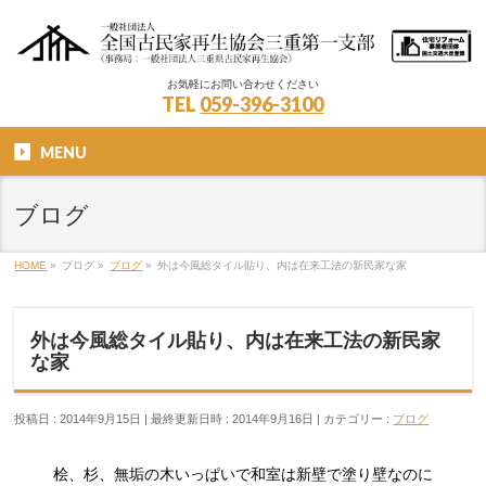
お気軽にお問い合わせください
TEL
059-396-3100
MENU
ブログ
HOME
»
ブログ
»
ブログ
»
外は今風総タイル貼り、内は在来工法の新民家な家
外は今風総タイル貼り、内は在来工法の新民家
な家
投稿日 : 2014年9月15日
最終更新日時 : 2014年9月16日
カテゴリー :
ブログ
桧、杉、無垢の木いっぱいで和室は新壁で塗り壁なのに