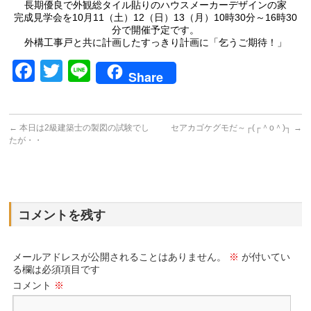
長期優良で外観総タイル貼りのハウスメーカーデザインの家
完成見学会を10月11（土）12（日）13（月）10時30分～16時30
分で開催予定です。
外構工事戸と共に計画したすっきり計画に「乞うご期待！」
Facebook
Twitter
Line
Share
←
本日は2級建築士の製図の試験でし
セアカゴケグモだ～┌(┌＾o＾)┐
→
たが・・
コメントを残す
メールアドレスが公開されることはありません。
※
が付いてい
る欄は必須項目です
コメント
※