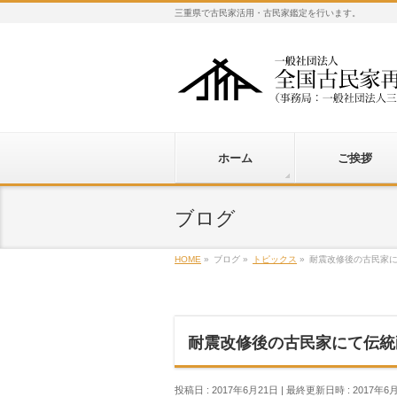
三重県で古民家活用・古民家鑑定を行います。
ホーム
ご挨拶
ブログ
HOME
»
ブログ
»
トピックス
»
耐震改修後の古民家
耐震改修後の古民家にて伝統
投稿日 : 2017年6月21日
最終更新日時 : 2017年6