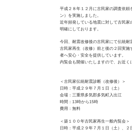
平成２８年１２月に古民家の調査依頼
ン）を実施しました。
近年頻発している地震に対して古民家
明確にしております。
今回、耐震改修後の古民家にて伝統耐
古民家再生（改修）前と後の２回実施
者へ安心・安全を提供しています。
内覧会も開催いたしますので、お近く
＜古民家伝統耐震診断（改修後）＞
日時：平成２９年７月１日（土）
会場：三重県多気郡多気町入出江
時間：13時から15時
費用：無料
＜築１００年古民家再生一般内覧会＞
日時：平成２９年７月１日（土）、２