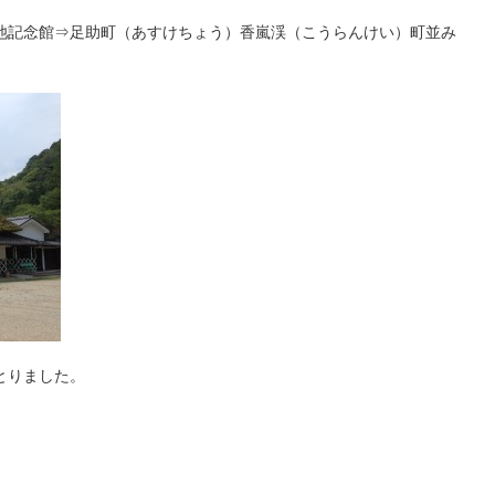
池記念館⇒足助町（あすけちょう）香嵐渓（こうらんけい）町並み
とりました。