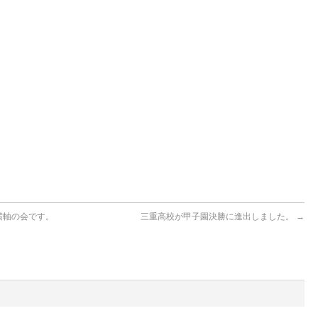
横軸の会です。
三重高校が甲子園決勝に進出しました。
→