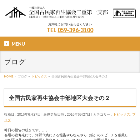
お気軽にお問い合わせください
TEL
059-396-3100
MENU
ブログ
HOME
»
ブログ
»
トピックス
»
全国古民家再生協会中部地区大会その２
全国古民家再生協会中部地区大会その２
投稿日 : 2016年6月27日
最終更新日時 : 2016年6月27日
カテゴリー :
トピックス
,
ブ
ログ
昨日の報告の続きです。。。
会場の豊寿庵にて、河野代表による報告やらなんやら（笑）のスピーチを頂戴し