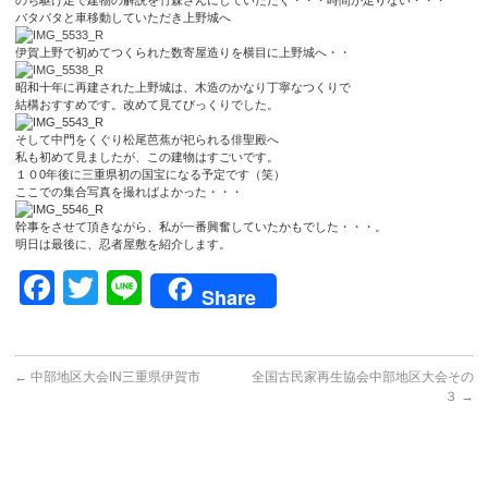
のち駆け足で建物の解説を竹森さんにしていただく・・・時間が足りない・・・
バタバタと車移動していただき上野城へ
伊賀上野で初めてつくられた数寄屋造りを横目に上野城へ・・
昭和十年に再建された上野城は、木造のかなり丁寧なつくりで
結構おすすめです。改めて見てびっくりでした。
そして中門をくぐり松尾芭蕉が祀られる俳聖殿へ
私も初めて見ましたが、この建物はすごいです。
１０0年後に三重県初の国宝になる予定です（笑）
ここでの集合写真を撮ればよかった・・・
幹事をさせて頂きながら、私が一番興奮していたかもでした・・・。
明日は最後に、忍者屋敷を紹介します。
Facebook
Twitter
Line
Share
←
中部地区大会IN三重県伊賀市
全国古民家再生協会中部地区大会その
３
→