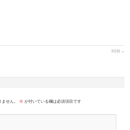
3日目
→
りません。
※
が付いている欄は必須項目です