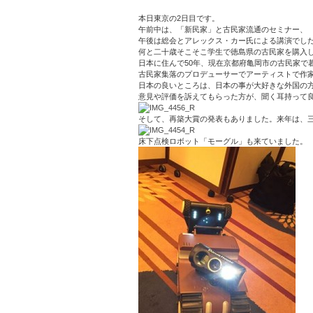
本日東京の2日目です。
午前中は、「新民家」と古民家流通のセミナー、
午後は総会とアレックス・カー氏による講演でし
何と二十歳そこそこ学生で徳島県の古民家を購入
日本に住んで50年、現在京都府亀岡市の古民家で
古民家集落のプロデューサーでアーティストで作
日本の良いところは、日本の事が大好きな外国の
意見や評価を訴えてもらった方が、聞く耳持って
そして、再築大賞の発表もありました。来年は、
床下点検ロボット「モーグル」も来ていました。