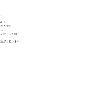
た。
し、
暮らし
家さんです。
方に
良いかもですね・・
三重県も狙います。