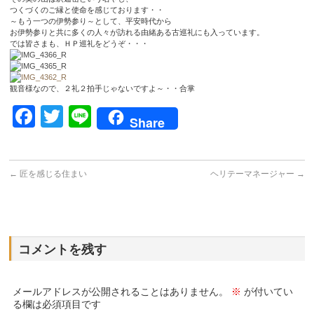
つくづくのご縁と使命を感じております・・
～もう一つの伊勢参り～として、平安時代から
お伊勢参りと共に多くの人々が訪れる由緒ある古巡礼にも入っています。
では皆さまも、ＨＰ巡礼をどうぞ・・・
観音様なので、２礼２拍手じゃないですよ～・・合掌
Facebook
Twitter
Line
Share
←
匠を感じる住まい
ヘリテーマネージャー
→
コメントを残す
メールアドレスが公開されることはありません。
※
が付いてい
る欄は必須項目です