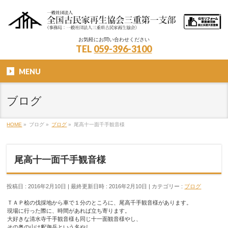
お気軽にお問い合わせください
TEL
059-396-3100
MENU
ブログ
HOME
»
ブログ
»
ブログ
»
尾高十一面千手観音様
尾高十一面千手観音様
投稿日 : 2016年2月10日
最終更新日時 : 2016年2月10日
カテゴリー :
ブログ
ＴＡＰ桧の伐採地から車で１分のところに、尾高千手観音様があります。
現場に行った際に、時間があれば立ち寄ります。
大好きな清水寺千手観音様も同じ十一面観音様やし、
その奥の山は釈迦岳という名やし、