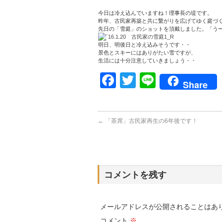
今日は冷え込んでいますね！理事長の堤です。
昨年、古民家再築と共に繋がりを広げてゆく庭づ
先日の「雪庭」のショットを頂戴しました。「う
明日、明後日と冷え込みそうです・・
景色とスキーにはありがたい雪ですが、
生活には十分注意していきましょう・・
Facebook
Twitter
Line
Share
←
「茶席」古民家再生の6年後です！
コメントを残す
メールアドレスが公開されることはあ
コメント
※