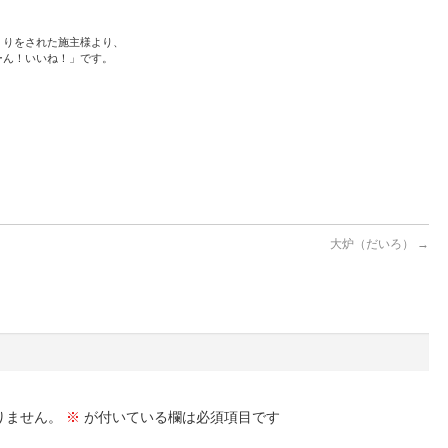
くりをされた施主様より、
ーん！いいね！」です。
大炉（だいろ）
→
りません。
※
が付いている欄は必須項目です