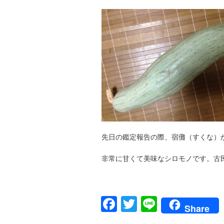
先日の鑑定報告の際、宿儺（すくな）
非常に甘くて美味なシロモノです。古民家
Facebook
Twitter
Line
Share