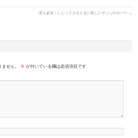
茶人必見！にじって入るときに欲しいサッシのカバー
→
りません。
※
が付いている欄は必須項目です