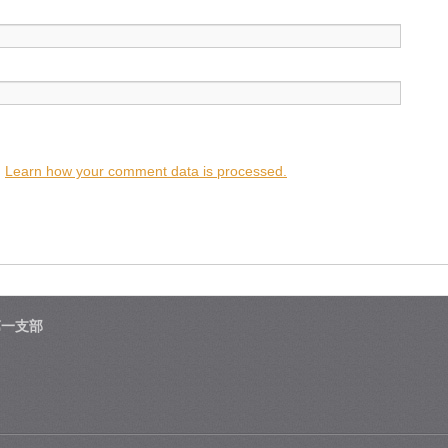
.
Learn how your comment data is processed.
第一支部