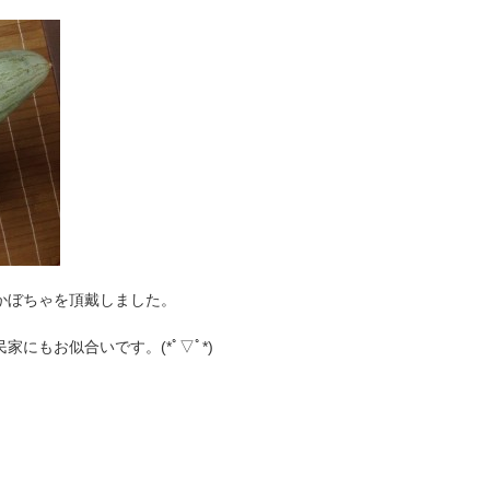
かぼちゃを頂戴しました。
にもお似合いです。(*ﾟ▽ﾟ*)