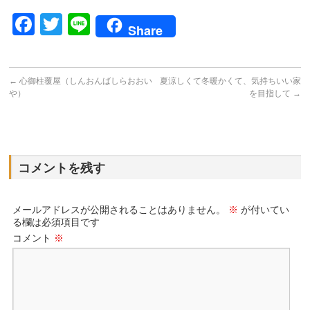
Facebook
Twitter
Line
Share
←
心御柱覆屋（しんおんばしらおおい
夏涼しくて冬暖かくて、気持ちいい家
や）
を目指して
→
コメントを残す
メールアドレスが公開されることはありません。
※
が付いてい
る欄は必須項目です
コメント
※