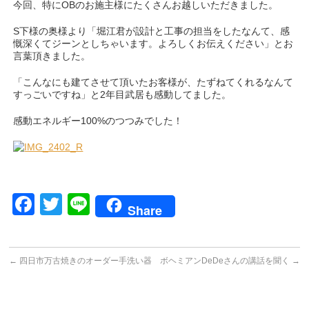
今回、特にOBのお施主様にたくさんお越しいただきました。
S下様の奥様より「堀江君が設計と工事の担当をしたなんて、感
慨深くてジーンとしちゃいます。よろしくお伝えください」とお
言葉頂きました。
「こんなにも建てさせて頂いたお客様が、たずねてくれるなんて
すっごいですね」と2年目武居も感動してました。
感動エネルギー100%のつつみでした！
Facebook
Twitter
Line
Share
←
四日市万古焼きのオーダー手洗い器
ボヘミアンDeDeさんの講話を聞く
→